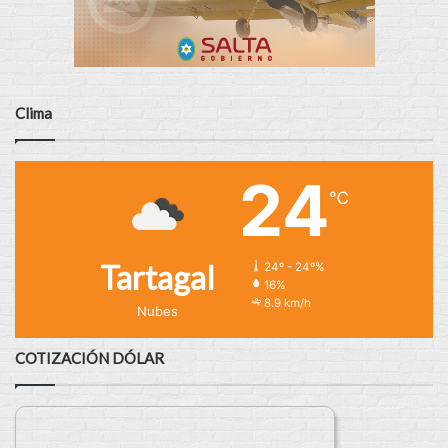
Clima
24
℃
Tartagal
24º - 24º%
16%
8.9 km/h
Nubes
COTIZACIÓN DÓLAR