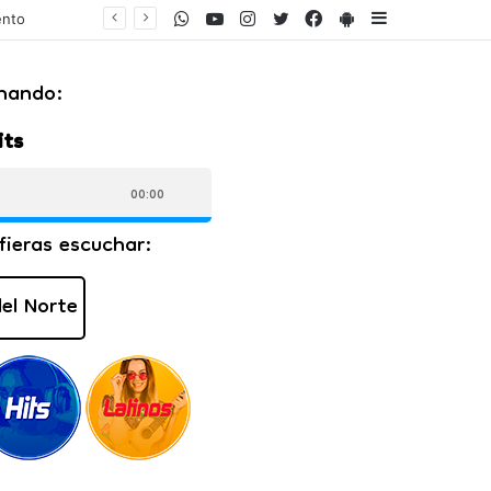
WhatsApp
Youtube
Instagram
Twitter
Facebook
PlayStore
Sidebar
lares