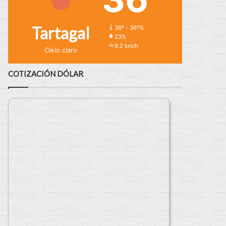
Tartagal
36º - 36º%
23%
8.2 km/h
Cielo claro
COTIZACIÓN DÓLAR