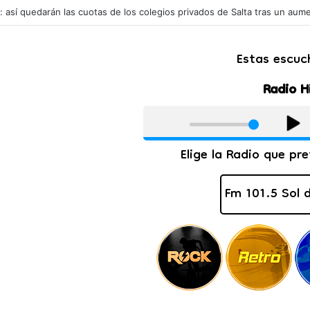
s potencia mundial en exportar carne de caballo: mueve millones de dó