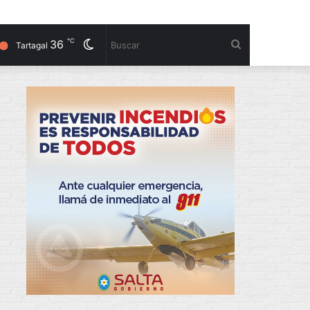
℃
36
Cambiar
Buscar
Tartagal
modo