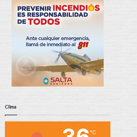
Clima
36
℃