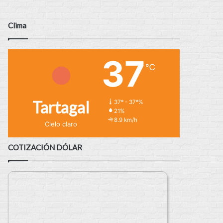
Clima
37
℃
Tartagal
37º - 37º%
21%
8.9 km/h
Cielo claro
COTIZACIÓN DÓLAR