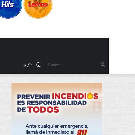
Cambiar
Buscar
℃
37
modo