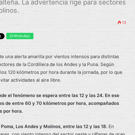
alteña. La advertencia rige para sectores
linos.
13
WhatsApp
 una alerta amarilla por vientos intensos para distintas
ectores de la Cordillera de los Andes y la Puna. Según
 los 120 kilómetros por hora durante la jornada, por lo que
tar actividades al aire libre.
nde el fenómeno se espera entre las 12 y las 24. En ese
des de entre 60 y 70 kilómetros por hora, acompañados
s por hora.
 Poma, Los Andes y Molinos, entre las 12 y las 18.
En
res, con viento intenso del sector oeste y ráfagas de gran