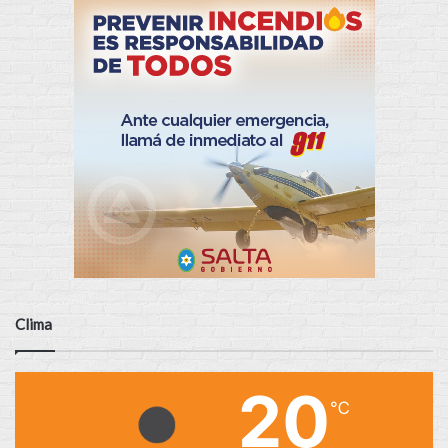
Clima
20
℃