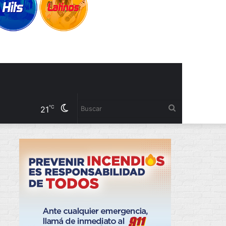
Cambiar
Buscar
℃
21
modo