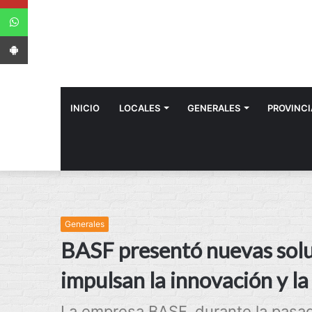
WhatsApp
App Android
INICIO
LOCALES
GENERALES
PROVINCI
Generales
BASF presentó nuevas soluc
impulsan la innovación y la
La empresa BASF, durante la pasad