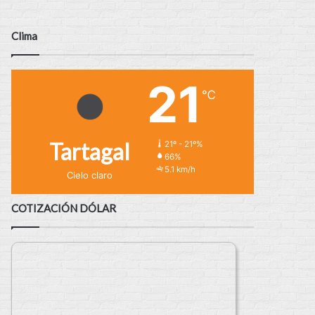
Clima
21
℃
Tartagal
21º - 21º%
66%
5.1 km/h
Cielo claro
COTIZACIÓN DÓLAR