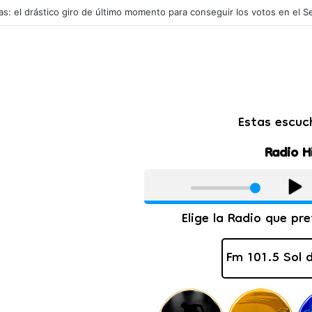
alvario que vivió la novia de Facundo Moyano antes de salir corriendo a l