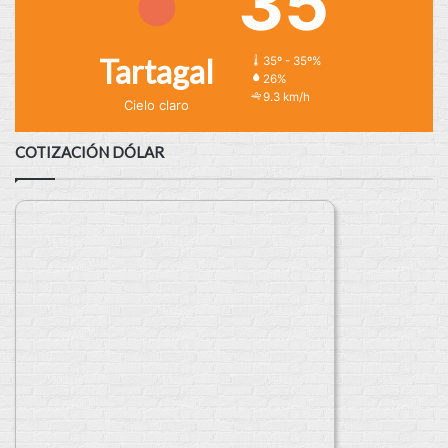
35
Tartagal
35º - 35º%
26%
9.3 km/h
Cielo claro
COTIZACIÓN DÓLAR