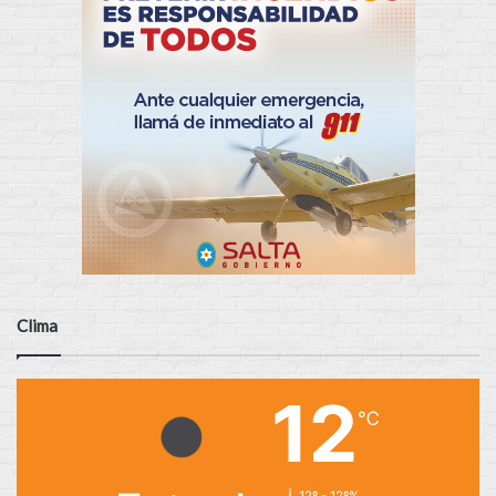
Clima
12
℃
12º - 12º%