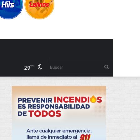
Cambiar
Buscar
℃
29
modo