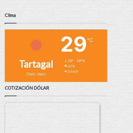
Clima
29
℃
Tartagal
29º - 29º%
42%
3 km/h
Cielo claro
COTIZACIÓN DÓLAR