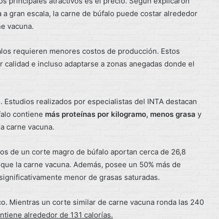
s principales atractivos es el precio. Según explicaron
 gran escala, la carne de búfalo puede costar alrededor
ne vacuna.
falos requieren menores costos de producción. Estos
 calidad e incluso adaptarse a zonas anegadas donde el
 Estudios realizados por especialistas del INTA destacan
falo contiene
más proteínas por kilogramo, menos grasa
y
la carne vacuna.
os de un corte magro de búfalo aportan cerca de 26,8
 que la carne vacuna. Además, posee un 50% más de
 significativamente menor de grasas saturadas.
co. Mientras un corte similar de carne vacuna ronda las 240
ntiene alrededor de 131 calorías.