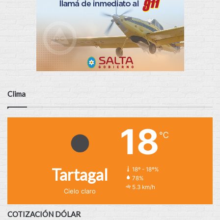
Clima
18
℃
Tartagal
18º - 18º%
78%
5.3 km/h
Cielo claro
COTIZACIÓN DÓLAR