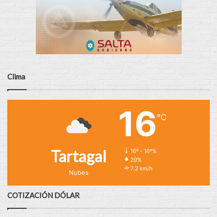
Clima
16
℃
Tartagal
16º - 16º%
29%
7.2 km/h
Nubes
COTIZACIÓN DÓLAR