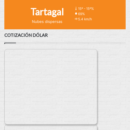
Tartagal
15º - 15º%
69%
5.4 km/h
Nubes dispersas
COTIZACIÓN DÓLAR