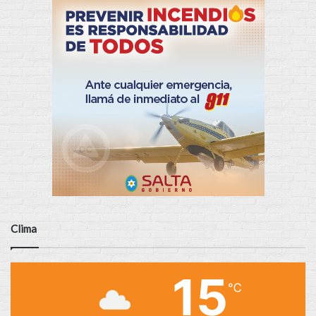
Clima
15
℃