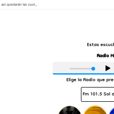
l: así quedarán las cuotas de los colegios privados de Salta tras un aum