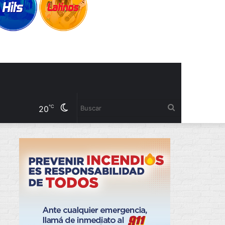
Cambiar
Buscar
℃
20
modo