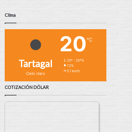
Clima
20
℃
Tartagal
20º - 20º%
72%
5.1 km/h
Cielo claro
COTIZACIÓN DÓLAR