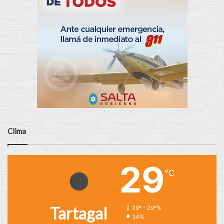
Clima
29
℃
Tartagal
29º - 29º%
34%