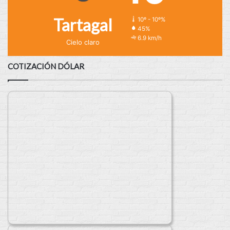
Tartagal
10º - 10º%
45%
6.9 km/h
Cielo claro
COTIZACIÓN DÓLAR