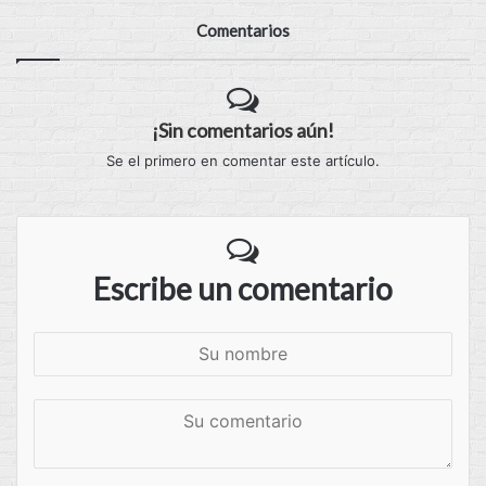
Comentarios
¡Sin comentarios aún!
Se el primero en comentar este artículo.
Escribe un comentario
S
u
n
S
o
u
m
c
b
o
r