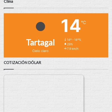
Clima
14
℃
Tartagal
14º - 14º%
29%
7.9 km/h
Cielo claro
COTIZACIÓN DÓLAR