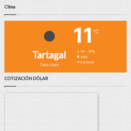
Clima
11
℃
Tartagal
11º - 11º%
40%
6.8 km/h
Cielo claro
COTIZACIÓN DÓLAR