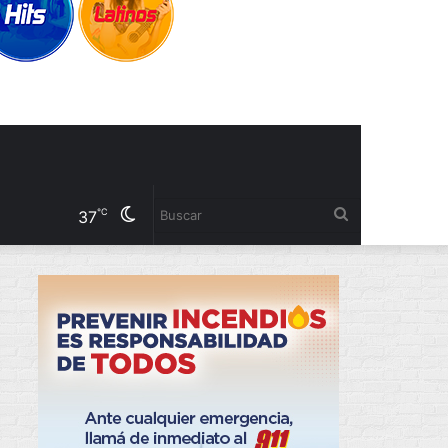
Cambiar
Buscar
℃
37
modo