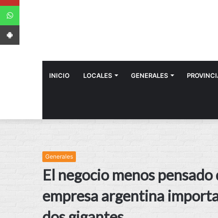
WhatsApp
App Android
INICIO
LOCALES
GENERALES
PROVINCI
Generales
El negocio menos pensado 
empresa argentina importar
dos gigantes