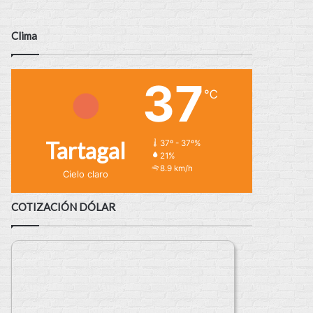
Clima
37
℃
Tartagal
37º - 37º%
21%
8.9 km/h
Cielo claro
COTIZACIÓN DÓLAR