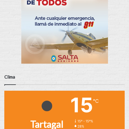
Clima
15
℃
Tartagal
15º - 15º%
28%