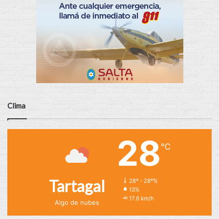
Clima
28
℃
Tartagal
28º - 28º%
13%
17.6 km/h
Algo de nubes