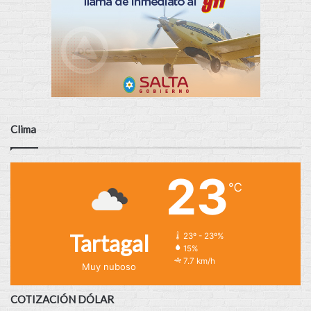
Clima
23
℃
Tartagal
23º - 23º%
15%
7.7 km/h
Muy nuboso
COTIZACIÓN DÓLAR