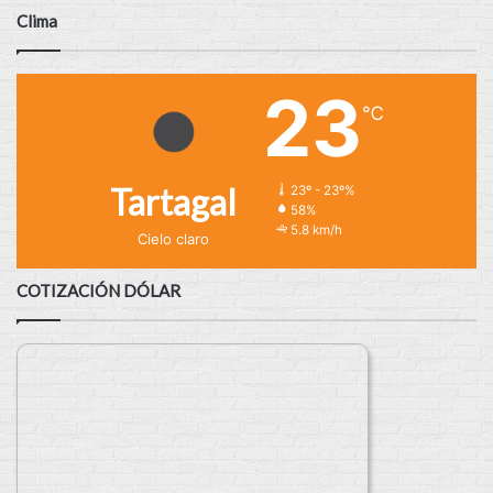
Clima
23
℃
Tartagal
23º - 23º%
58%
5.8 km/h
Cielo claro
COTIZACIÓN DÓLAR