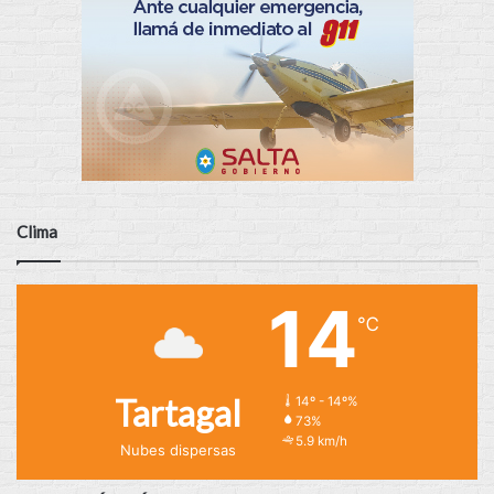
Clima
14
℃
Tartagal
14º - 14º%
73%
5.9 km/h
Nubes dispersas