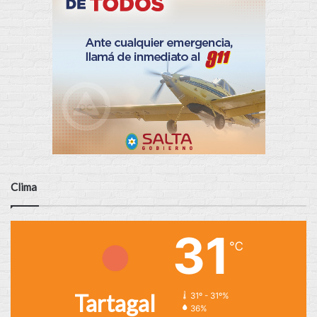
Clima
31
℃
Tartagal
31º - 31º%
36%