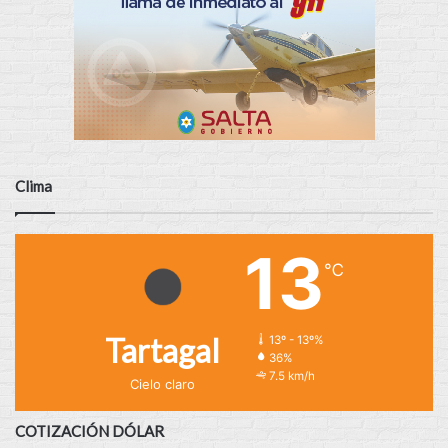
Clima
13
℃
Tartagal
13º - 13º%
36%
7.5 km/h
Cielo claro
COTIZACIÓN DÓLAR