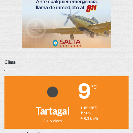
Clima
9
℃
Tartagal
9º - 9º%
50%
6.3 km/h
Cielo claro