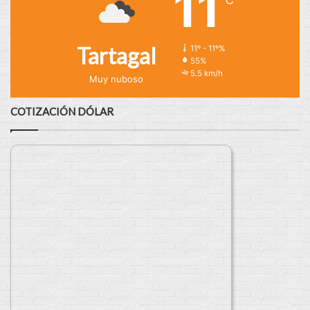
11
Tartagal
11º - 11º%
55%
5.5 km/h
Muy nuboso
COTIZACIÓN DÓLAR