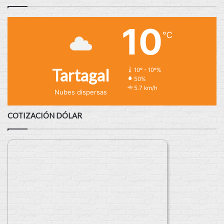
10
℃
Tartagal
10º - 10º%
50%
5.7 km/h
Nubes dispersas
COTIZACIÓN DÓLAR