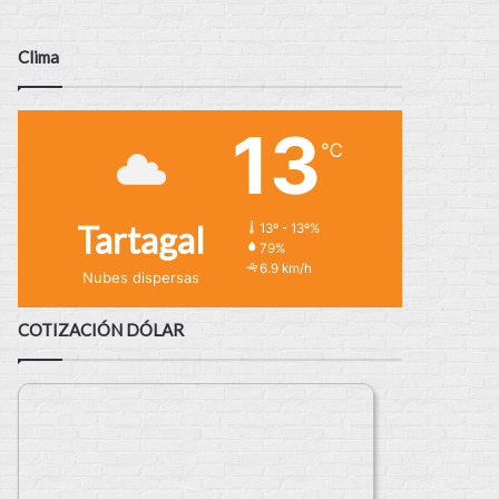
Clima
13
℃
Tartagal
13º - 13º%
79%
6.9 km/h
Nubes dispersas
COTIZACIÓN DÓLAR