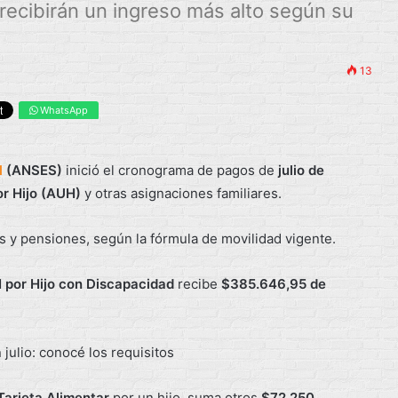
 recibirán un ingreso más alto según su
13
WhatsApp
l
(ANSES)
inició el cronograma de pagos de
julio de
or Hijo (AUH)
y otras asignaciones familiares.
s y pensiones, según la fórmula de movilidad vigente.
 por Hijo con Discapacidad
recibe
$385.646,95 de
Tarjeta Alimentar
por un hijo, suma otros
$72.250
.