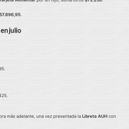
57.896,95
.
en julio
95.
425.
bra más adelante, una vez presentada la
Libreta AUH
con