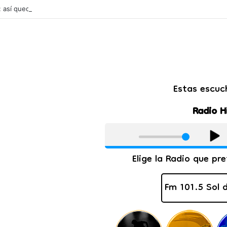
l: así quedarán las cuotas de los colegios privados de Salta tras un aum