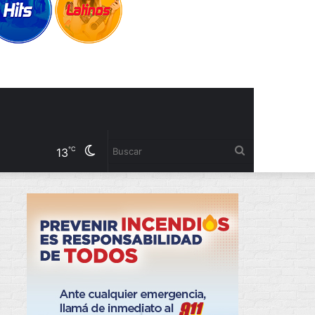
Cambiar
Buscar
℃
13
modo