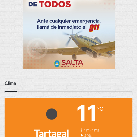
Clima
11
℃
Tartagal
11º - 11º%
40%