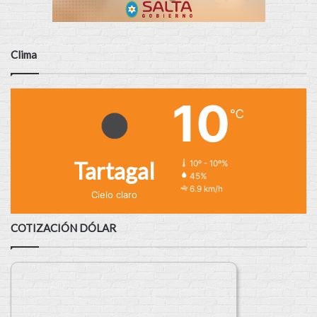
Clima
10
℃
Tartagal
10º - 10º%
45%
6.9 km/h
Cielo claro
COTIZACIÓN DÓLAR