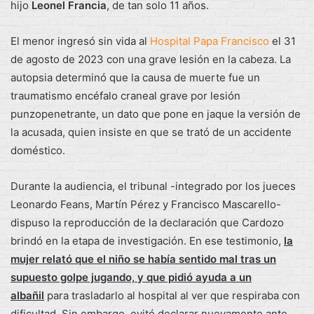
hijo
Leonel Francia
, de tan solo 11 años.
El menor ingresó sin vida al
Hospital Papa Francisco
el 31
de agosto de 2023 con una grave lesión en la cabeza. La
autopsia determinó que la causa de muerte fue un
traumatismo encéfalo craneal grave por lesión
punzopenetrante, un dato que pone en jaque la versión de
la acusada, quien insiste en que se trató de un accidente
doméstico.
Durante la audiencia, el tribunal -integrado por los jueces
Leonardo Feans, Martín Pérez y Francisco Mascarello-
dispuso la reproducción de la declaración que Cardozo
brindó en la etapa de investigación. En ese testimonio,
la
mujer relató que el niño se había sentido mal tras un
supuesto golpe jugando, y que pidió ayuda a un
albañil
para trasladarlo al hospital al ver que respiraba con
dificultad. Sin embargo, evitó declarar nuevamente ante