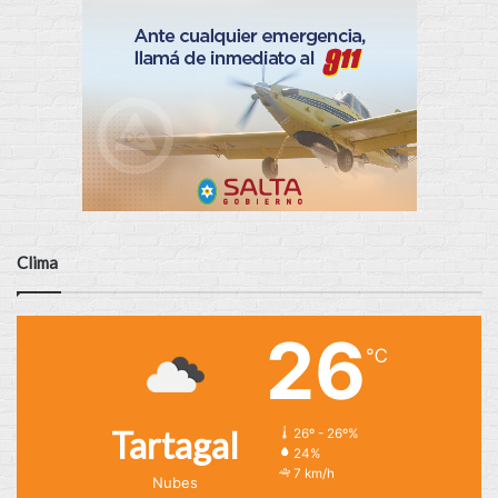
Clima
26
℃
Tartagal
26º - 26º%
24%
7 km/h
Nubes