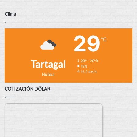
Clima
29
℃
Tartagal
29º - 29º%
19%
16.2 km/h
Nubes
COTIZACIÓN DÓLAR