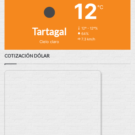
12
℃
Tartagal
12º - 12º%
64%
7.3 km/h
Cielo claro
COTIZACIÓN DÓLAR