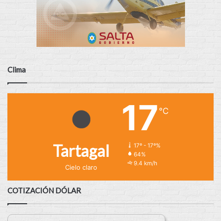
Clima
17
℃
Tartagal
17º - 17º%
64%
9.4 km/h
Cielo claro
COTIZACIÓN DÓLAR