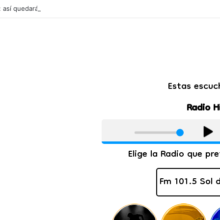
l: así quedarán las cuotas de los colegios privados de Salta tras un aum