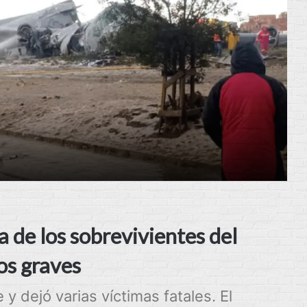
a de los sobrevivientes del
os graves
 y dejó varias víctimas fatales. El