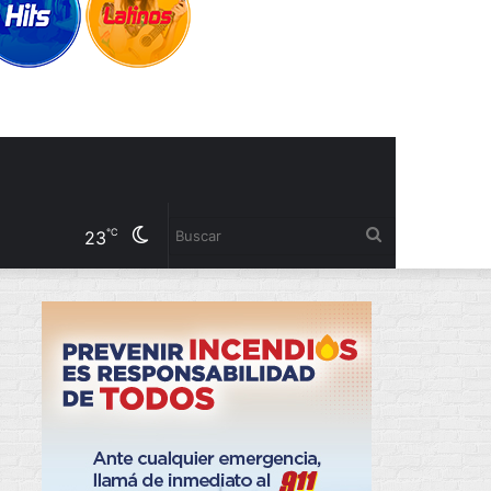
Cambiar
Buscar
℃
23
modo