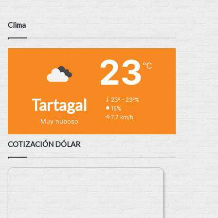
Clima
23
℃
Tartagal
23º - 23º%
15%
7.7 km/h
Muy nuboso
COTIZACIÓN DÓLAR