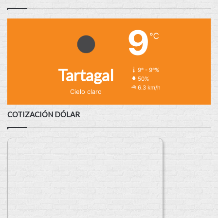
9
℃
Tartagal
9º - 9º%
50%
6.3 km/h
Cielo claro
COTIZACIÓN DÓLAR