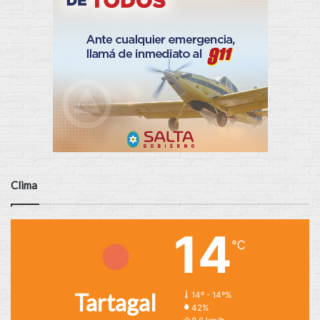
Clima
14
℃
Tartagal
14º - 14º%
42%