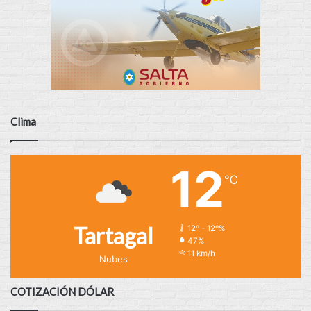
Clima
12
℃
Tartagal
12º - 12º%
47%
11 km/h
Nubes
COTIZACIÓN DÓLAR