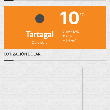
10
℃
Tartagal
10º - 10º%
45%
6.9 km/h
Cielo claro
COTIZACIÓN DÓLAR