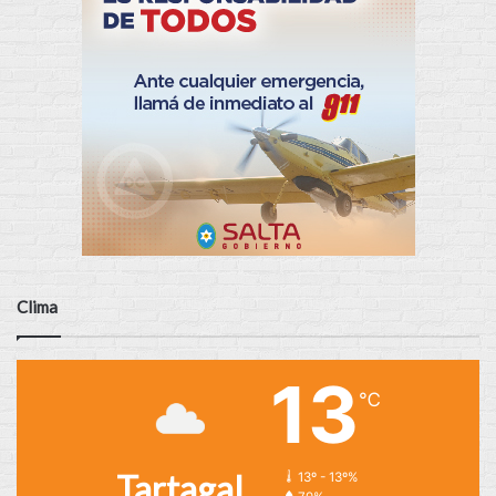
Clima
13
℃
Tartagal
13º - 13º%