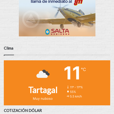
Clima
11
℃
Tartagal
11º - 11º%
55%
5.5 km/h
Muy nuboso
COTIZACIÓN DÓLAR