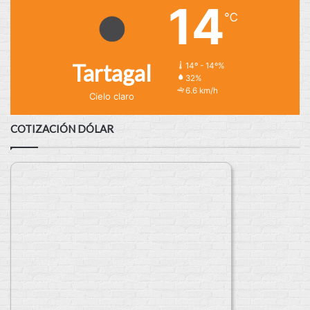
14
℃
Tartagal
14º - 14º%
32%
6.6 km/h
Cielo claro
COTIZACIÓN DÓLAR