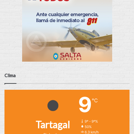
Clima
9
℃
Tartagal
9º - 9º%
50%
6.3 km/h