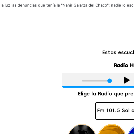
ial: así quedarán las cuotas de los colegios privados de Salta tras un a