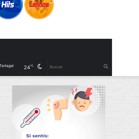
Cambiar
Buscar
℃
24
modo