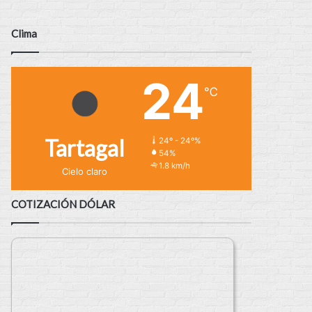
Clima
24
℃
Tartagal
24º - 24º%
54%
1.8 km/h
Cielo claro
COTIZACIÓN DÓLAR