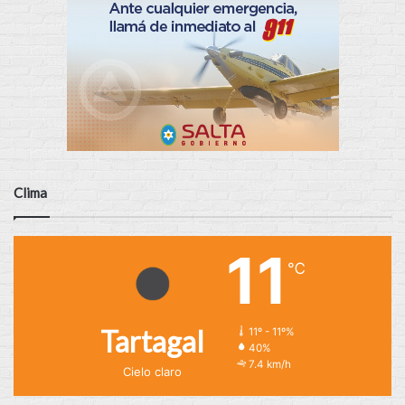
Clima
11
℃
Tartagal
11º - 11º%
40%
7.4 km/h
Cielo claro