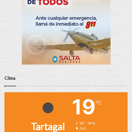
Clima
19
℃
Tartagal
19º - 19º%
74%