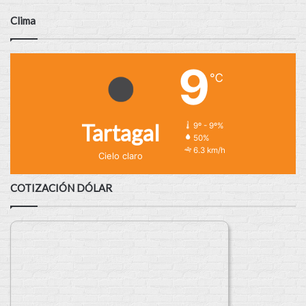
Clima
9
℃
Tartagal
9º - 9º%
50%
6.3 km/h
Cielo claro
COTIZACIÓN DÓLAR