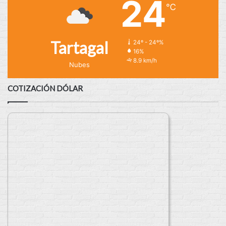
24
℃
Tartagal
24º - 24º%
16%
8.9 km/h
Nubes
COTIZACIÓN DÓLAR