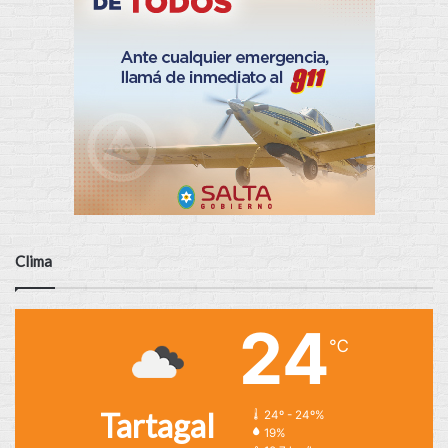
Clima
24
℃
Tartagal
24º - 24º%
19%