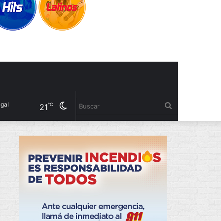
Cambiar
Buscar
℃
21
modo