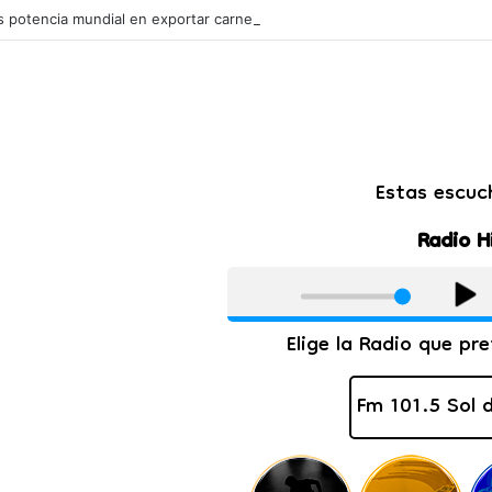
s potencia mundial en exportar carne de caballo: mueve millones de dól