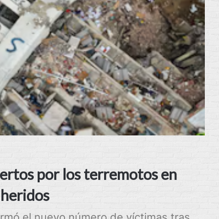
uertos por los terremotos en
 heridos
ormó el nuevo número de víctimas tras