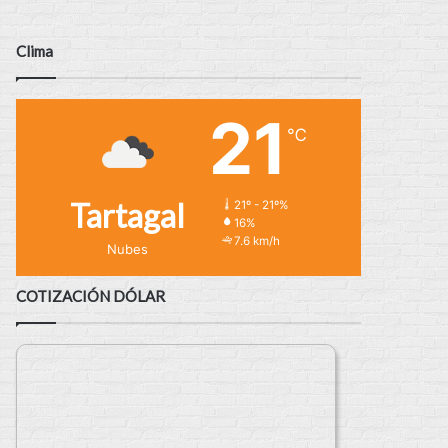
Clima
21
℃
Tartagal
21º - 21º%
16%
7.6 km/h
Nubes
COTIZACIÓN DÓLAR